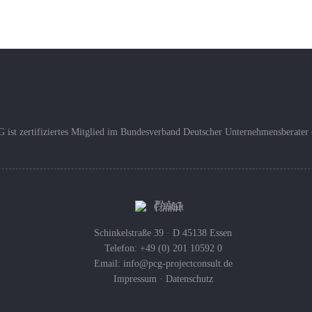
 ist zertifiziertes Mitglied im Bundesverband Deutscher Unternehmensberater 
Schinkelstraße 39 · D 45138 Essen
Telefon: +49 (0) 201 10592 0
Email:
info@pcg-projectconsult.de
Impressum
·
Datenschutz