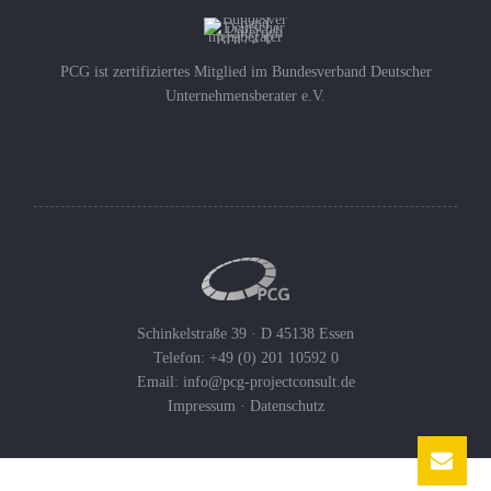
PCG ist zertifiziertes Mitglied im Bundesverband Deutscher
Unternehmensberater e.V.
Schinkelstraße 39 · D 45138 Essen
Telefon: +49 (0) 201 10592 0
Email:
info@pcg-projectconsult.de
Impressum
·
Datenschutz