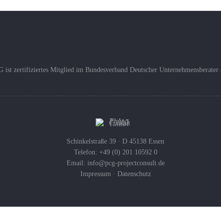
 ist zertifiziertes Mitglied im Bundesverband Deutscher Unternehmensberater 
Schinkelstraße 39 · D 45138 Essen
Telefon: +49 (0) 201 10592 0
Email:
info@pcg-projectconsult.de
Impressum
·
Datenschutz