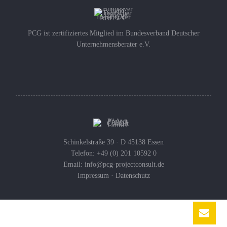
PCG ist zertifiziertes Mitglied im Bundesverband Deutscher
Unternehmensberater e.V.
Schinkelstraße 39 · D 45138 Essen
Telefon: +49 (0) 201 10592 0
Email:
info@pcg-projectconsult.de
Impressum
·
Datenschutz
Bundesland