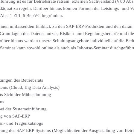
führung ist es für Betriebsräte ratsam, externen Sachverstand (§ 80 A
n adäquat zu regeln. Darüber hinaus können Formen der Leistungs- und V
Abs. 1 Ziff. 6 BetrVG begründen.
 einen umfassenden Einblick zu den SAP-ERP-Produkten und den daran
 Grundlagen des Datenschutzes, Risiken- und Regelungsbedarfe und die 
rüber hinaus werden unsere Schulungsangebote individuell auf die Bedü
 Seminar kann sowohl online als auch als Inhouse-Seminar durchgeführ
zungen des Betriebsrats
ems (Cloud, Big Data Analysis)
s Sicht der Mitbestimmung
ems
bei der Systemeinführung
ung von SAP-ERP
gen- und Fragenkatalogs
hrung des SAP-ERP-Systems (Möglichkeiten der Ausgestaltung von Betr