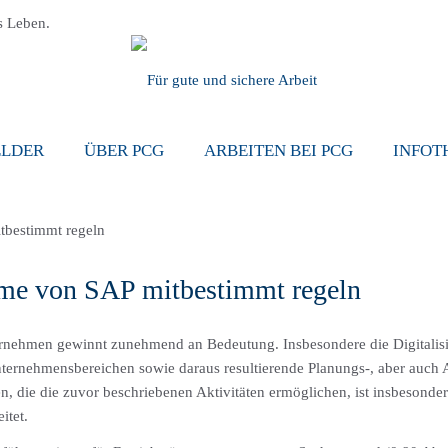
s Leben.
ELDER
ÜBER PCG
ARBEITEN BEI PCG
INFOT
me von SAP mitbestimmt regeln
rnehmen gewinnt zunehmend an Bedeutung. Insbesondere die Digitalisi
ternehmensbereichen sowie daraus resultierende Planungs-, aber auch
n, die die zuvor beschriebenen Aktivitäten ermöglichen, ist insbesond
itet.