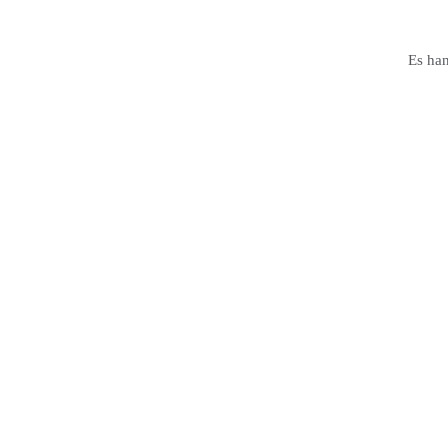
Es han
Ihre Ansprechpartner:innen sind
Kay Kürschner
Geschäftsführer