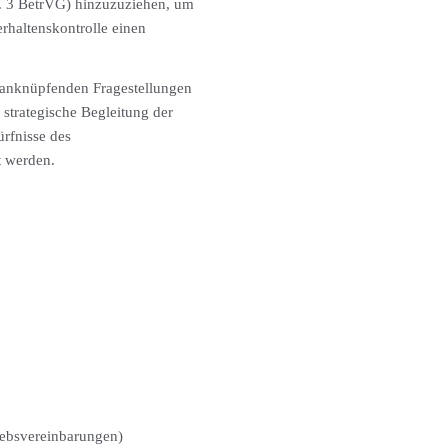
bs. 3 BetrVG) hinzuzuziehen, um
erhaltenskontrolle einen
 anknüpfenden Fragestellungen
strategische Begleitung der
rfnisse des
t werden.
iebsvereinbarungen)