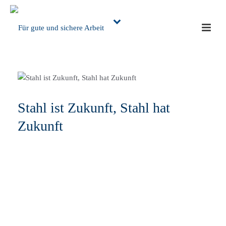
Stahl ist Zukunft, Stahl hat
Zukunft
PCG-Project Consult GmbH war am Stahlaktionstag der IG
Metall in Duisburg am 11.04.2016 präsent. Eine Aktion, die
auch von der Wirtschaftsvereinigung Stahl sowie der
Landes- und der Bundespolitik im engen Schulterschluss
unterstützt wurde. Wir brauchen eine starke industrielle
Basis in NRW, Deutschland und Europa! Stahl ist Zukunft,
Stahl hat Zukunft!!